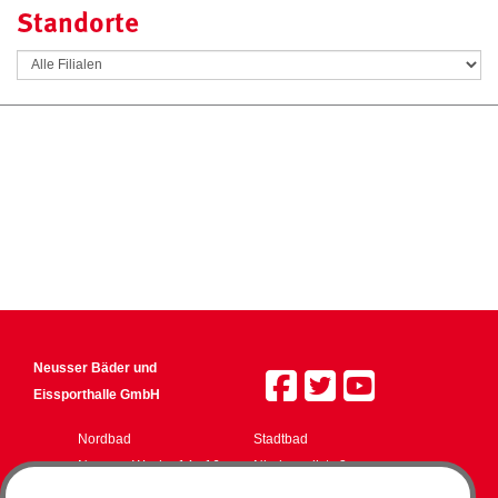
Standorte
Neusser Bäder und
Eissporthalle GmbH
Nordbad
Stadtbad
Neusser Weyhe 14 - 16
Niederwallstr. 3
41462 Neuss
41460 Neuss