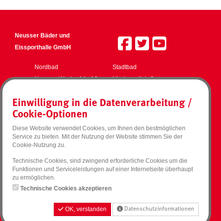
Neusser Bäder und
Eissporthalle GmbH
Nordbad
Stadtbad
Neusser Weyhe 14 - 16
Niederwallstr. 3
41462 Neuss
41460 Neuss
Einwilligung in die Datenverarbeitung /
Südbad
Eissporthalle
Cookie-Optionen
Jakob-Koch-Str. 1
Jakob-Koch-Str. 1
41466 Neuss
41466 Neuss
Diese Website verwendet Cookies, um Ihnen den bestmöglichen
Service zu bieten. Mit der Nutzung der Website stimmen Sie der
Social Media
Zahlmethoden
Impressum
Cookie-Nutzung zu.
Geldwertkarte
Facebook
AGB
Technische Cookies, sind zwingend erforderliche Cookies um die
MasterCard
Twitter
Datenschutzhinweise
Funktionen und Serviceleistungen auf einer Internetseite überhaupt
PayPal
Instagram
Widerrufsformular
zu ermöglichen.
Visa
YouTube
Technische Cookies akzeptieren
Haus- und Badeordnung
Haus- und Eislaufordnung
OK, verstanden
Datenschutzinformationen
Barrierefreiheit