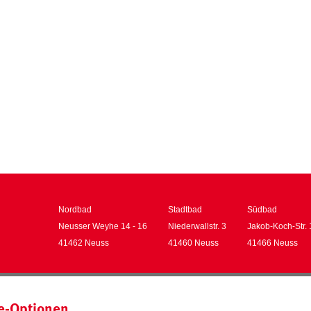
Nordbad
Stadtbad
Südbad
Neusser Weyhe 14 - 16
Niederwallstr. 3
Jakob-Koch-Str. 
41462 Neuss
41460 Neuss
41466 Neuss
Zahlmethoden
Impressum
ie-Optionen