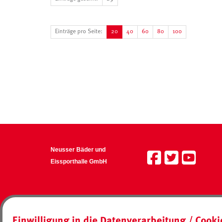
Einträge pro Seite:
20
40
60
80
100
Neusser Bäder und
Eissporthalle GmbH
Einwilligung in die Datenverarbeitung / Cook