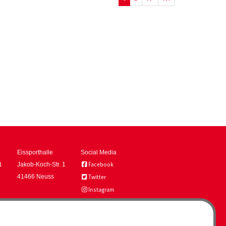
Eissporthalle
Social Media
1
Jakob-Koch-Str. 1
Facebook
41466 Neuss
Twitter
Instagram
YouTube