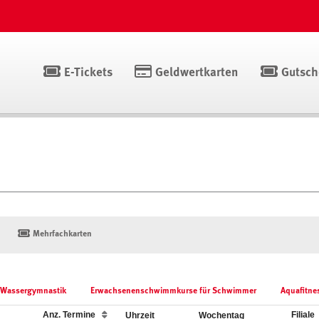
E-Tickets
Geldwertkarten
Gutsch
Mehrfachkarten
Wassergymnastik
Erwachsenenschwimmkurse für Schwimmer
Aquafitne
Anz. Termine
Filial
Uhrzeit
Wochentag