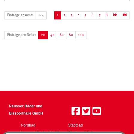
Einträge gesamt:
144
1
2
3
4
5
6
7
8
Einträge pro Seite:
20
40
60
80
100
Neusser Bäder und
Eissporthalle GmbH
Nordbad
Stadtbad
Neusser Weyhe 14 - 16
Niederwallstr. 3